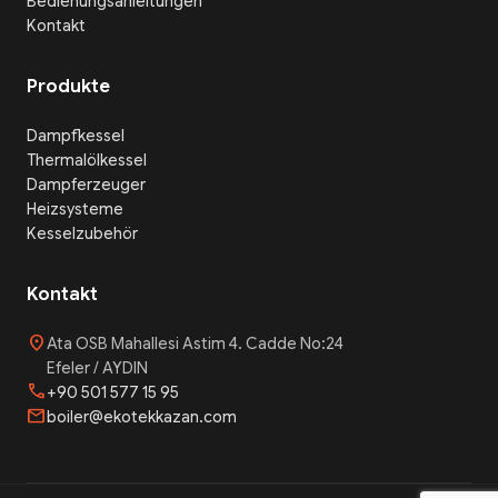
Bedienungsanleitungen
Kontakt
Produkte
Dampfkessel
Thermalölkessel
Dampferzeuger
Heizsysteme
Kesselzubehör
Kontakt
location_on
Ata OSB Mahallesi Astim 4. Cadde No:24
Efeler / AYDIN
phone
+90 501 577 15 95
mail
boiler@ekotekkazan.com