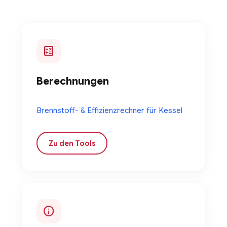
calculate
Berechnungen
Brennstoff- & Effizienzrechner für Kessel
Zu den Tools
info