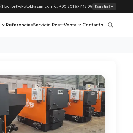
ail
call
boiler@ekotekkazan.com
+90 501 577 15 95
expand_more
Español
expand_more
expand_more
Referencias
Servicio Post-Venta
Contacto