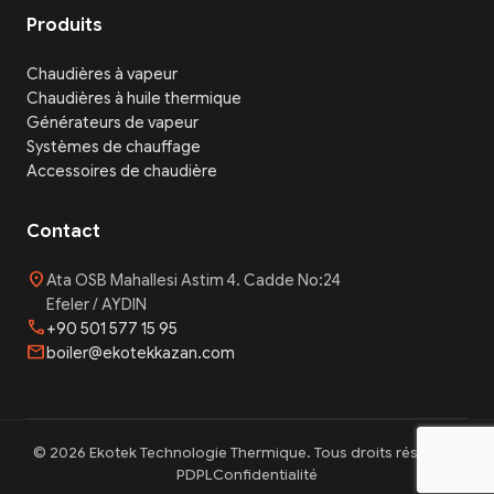
Produits
Chaudières à vapeur
Chaudières à huile thermique
Générateurs de vapeur
Systèmes de chauffage
Accessoires de chaudière
Contact
location_on
Ata OSB Mahallesi Astim 4. Cadde No:24
Efeler / AYDIN
phone
+90 501 577 15 95
mail
boiler@ekotekkazan.com
© 2026 Ekotek Technologie Thermique. Tous droits réservés.
PDPL
Confidentialité