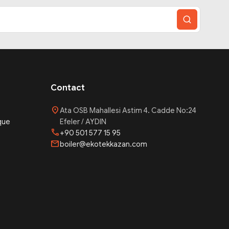
Contact
location_on
Ata OSB Mahallesi Astim 4. Cadde No:24
que
Efeler / AYDIN
phone
+90 501 577 15 95
mail
boiler@ekotekkazan.com