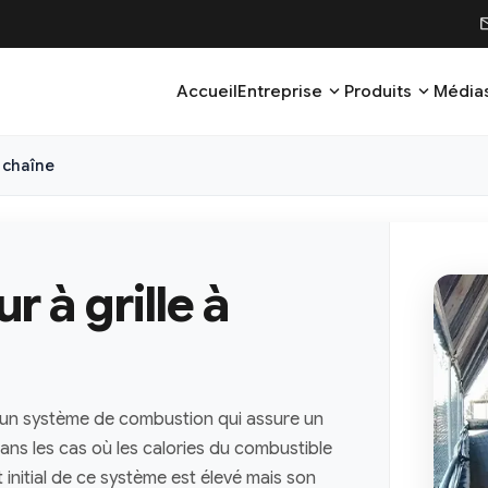
ma
expand_more
expand_more
Accueil
Entreprise
Produits
Média
à chaîne
 à grille à
un système de combustion qui assure un
ans les cas où les calories du combustible
 initial de ce système est élevé mais son