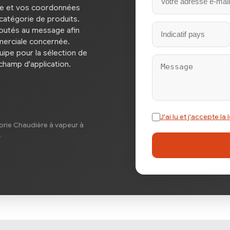
se et vos coordonnées
catégorie de produits.
joutés au message afin
merciale concernée.
ipe pour la sélection de
 champ d'application.
J'ai lu et j'accepte l
rie Chaudière à vapeur à
.