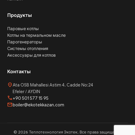
Продукты
Паровые котлы
Котлы на термальном масле
Парогенераторы
Системы отопления
Аксессуары для котлов
Контакты
location_on
Ata OSB Mahallesi Astim 4. Cadde No:24
Efeler / AYDIN
phone
+90 501 577 15 95
mail
boiler@ekotekkazan.com
© 2026 Теплотехнология Экотек. Все права защищены.