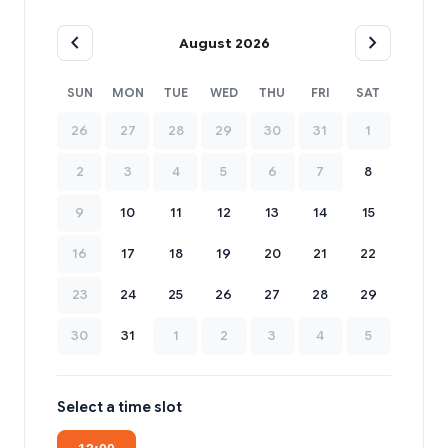
chevron_left
chevron_right
August 2026
SUN
MON
TUE
WED
THU
FRI
SAT
26
27
28
29
30
31
1
2
3
4
5
6
7
8
9
10
11
12
13
14
15
16
17
18
19
20
21
22
23
24
25
26
27
28
29
30
31
1
2
3
4
5
Select a time slot