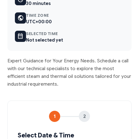
30 minutes
TIME ZONE
public
UTC+00:00
SELECTED TIME
calendar_month
Not selected yet
Expert Guidance for Your Energy Needs. Schedule a call
with our technical specialists to explore the most
efficient steam and thermal oil solutions tailored for your
industrial requirements.
1
2
Select Date & Time