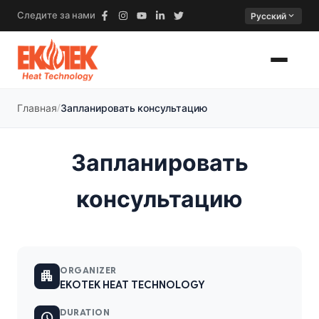
Следите за нами
expand_more
Русский
Главная
Запланировать консультацию
Запланировать
консультацию
ORGANIZER
apartment
EKOTEK HEAT TECHNOLOGY
DURATION
schedule