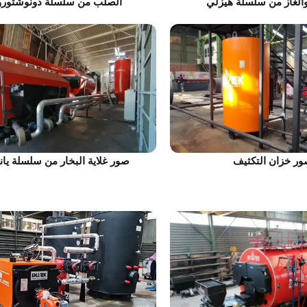
والغاز من سلسلة هيزلي
الصلب من سلسلة دونوشتورو
ر خزان التكثيف
صور غلاية البخار من سلسلة يان