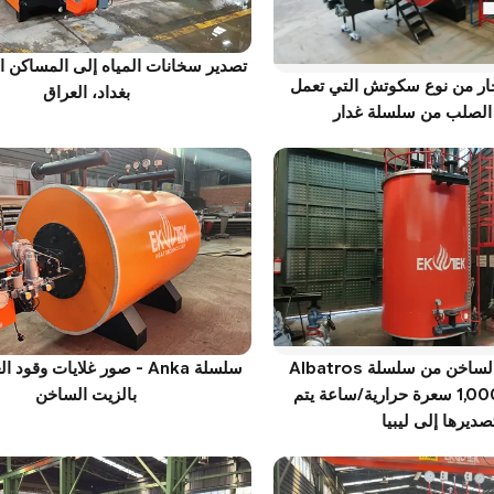
تصدير سخانات المياه إلى المساكن ا
خار من نوع سكوتش التي تعمل
بغداد، العراق
 الصلب من سلسلة غدار
غلايات الزيت الساخن من سلسلة Albatros
سلسلة Anka - صور غلايات وقود
بقدرة 1,000,000 سعرة حرارية/ساعة يتم
بالزيت الساخن
صديرها إلى ليبيا