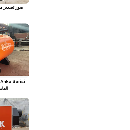
صور تصدير مرج
i
العام