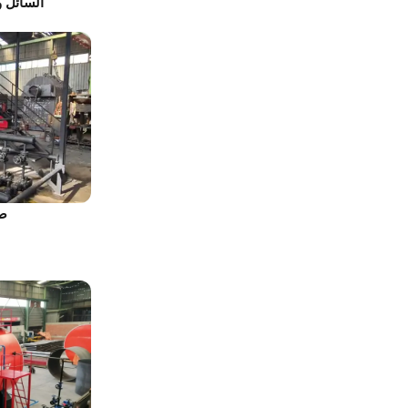
السائل 
صو